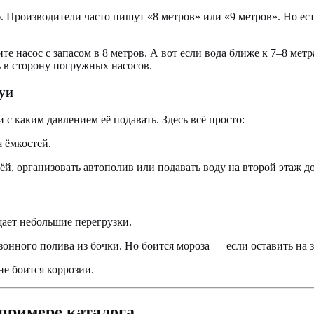
у. Производители часто пишут «8 метров» или «9 метров». Но ес
ите насос с запасом в 8 метров. А вот если вода ближе к 7–8 ме
ь в сторону погружных насосов.
руи
 с каким давлением её подавать. Здесь всё просто:
 ёмкостей.
, организовать автополив или подавать воду на второй этаж д
ает небольшие перегрузки.
нного полива из бочки. Но боится мороза — если оставить на з
не боится коррозии.
 примере каталога