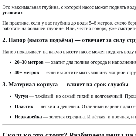
Это максимальная глубина, с которой насос может поднять вод
условиях
.
На практике, если у вас глубина до воды 5–6 метров, смело бер
работать на большей глубине. Или, честно говоря, уже смотрет
2. Напор (высота подъёма) — отвечает за силу ст
Напор показывает, на какую высоту насос может поднять воду и
20–30 метров
— хватит для полива огорода и наполнения
40+ метров
— если вы хотите мыть машину мощной струёй
3. Материал корпуса — влияет на срок службы
Чугун
— тяжёлый, но самый тихий и долговечный. Прощ
Пластик
— лёгкий и дешёвый. Отличный вариант для сезо
Нержавейка
— золотая середина. И лёгкая, и прочная, и 
Сколько это стоит? Разбираем цены на