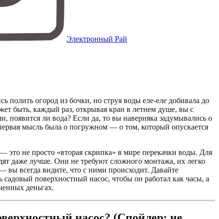
Электронный Рай
ь полить огород из бочки, но струя воды еле-еле добивала до
жет быть, каждый раз, открывая кран в летнем душе, вы с
и, появится ли вода? Если да, то вы наверняка задумывались о
, первая мысль была о погружном — о том, который опускается
 это не просто «вторая скрипка» в мире перекачки воды. Для
дят даже лучше. Они не требуют сложного монтажа, их легко
 — вы всегда видите, что с ними происходит. Давайте
ь садовый поверхностный насос, чтобы он работал как часы, а
ченных деньгах.
оверхностный насос? (Спойлер: не