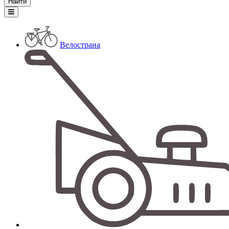
Велострана