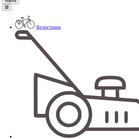
Велострана