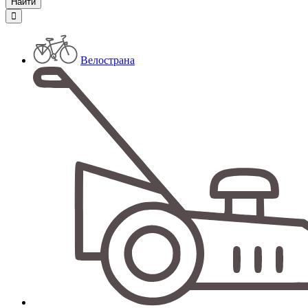
Велострана