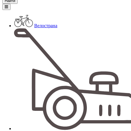
Велострана