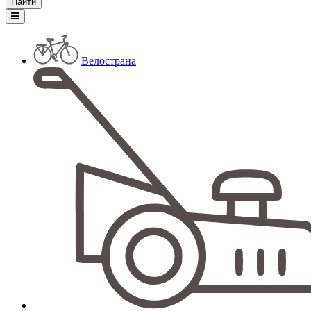
Велострана