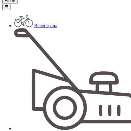
Велострана