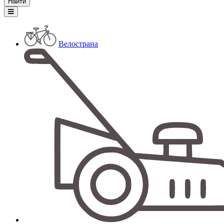
Велострана