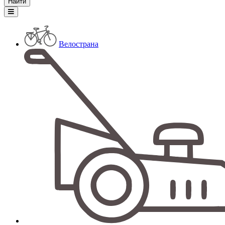
Велострана