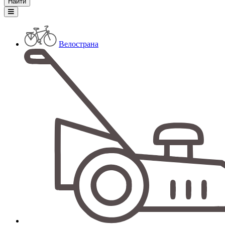
Велострана