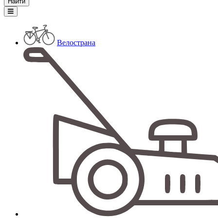
Велострана