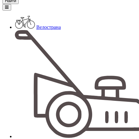
Велострана