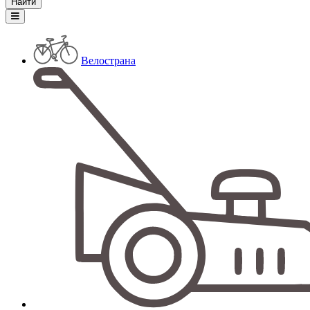
Велострана