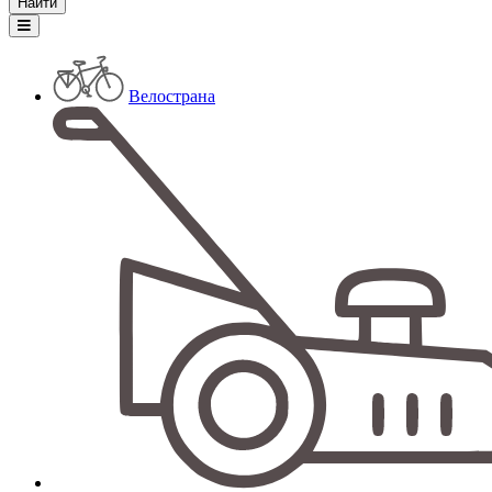
Велострана