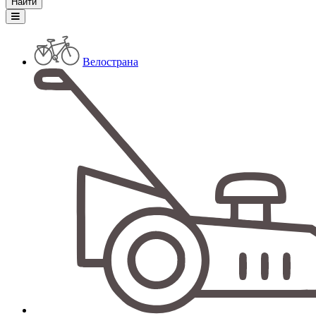
Велострана