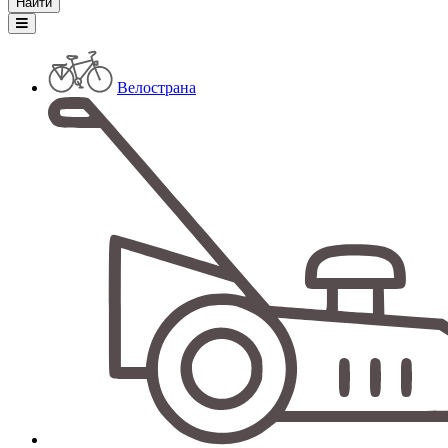
Велострана