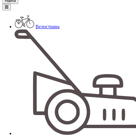
Велострана