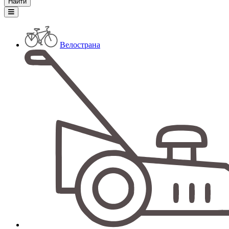
Велострана