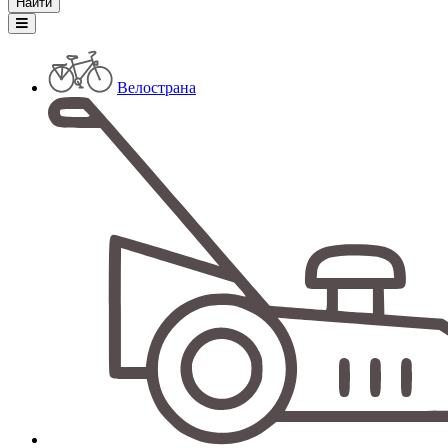
Велострана