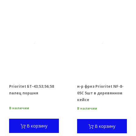
Prioritet БТ-43;53;56;58
н-р фрез Prioritet NF-8-
палец поршня
05C 5шт в деревянном
кейсе
В наличии
В наличии
В корзину
В корзину