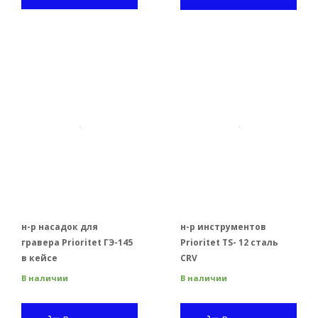
н-р насадок для
н-р инструментов
гравера Prioritet ГЭ-145
Prioritet TS- 12 сталь
в кейсе
CRV
В наличии
В наличии