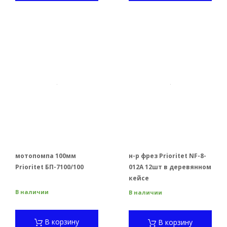
мотопомпа 100мм
н-р фрез Prioritet NF-8-
Prioritet БП-7100/100
012A 12шт в деревянном
кейсе
В наличии
В наличии
В корзину
В корзину