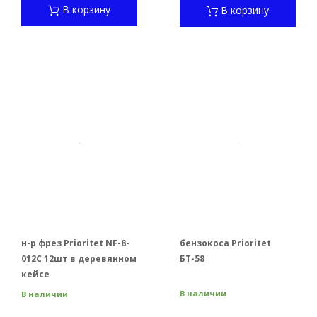
В корзину
В корзину
н-р фрез Prioritet NF-8-
бензокоса Prioritet
012C 12шт в деревянном
БТ-58
кейсе
В наличии
В наличии