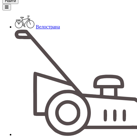
Велострана