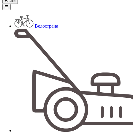
Велострана