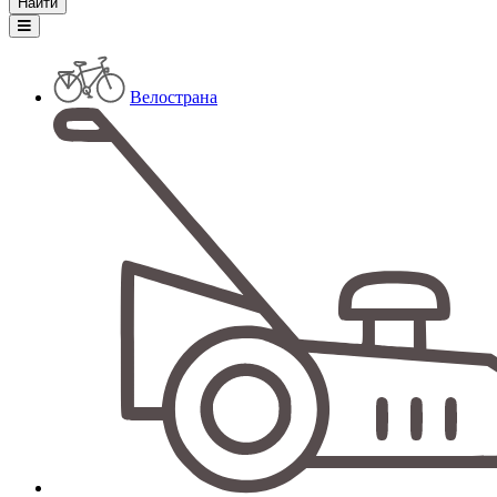
Велострана