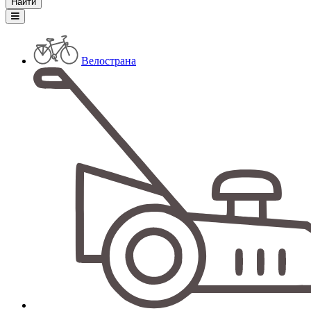
Велострана