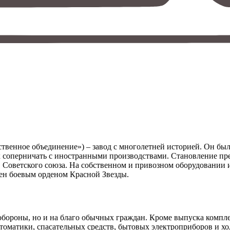
енное объединение») – завод с многолетней историей. Он был ос
х соперничать с иностранными производствами. Становление п
в Советского союза. На собственном и привозном оборудовании 
ен боевым орденом Красной Звезды.
 обороны, но и на благо обычных граждан. Кроме выпуска компл
томатики, спасательных средств, бытовых электроприборов и хо