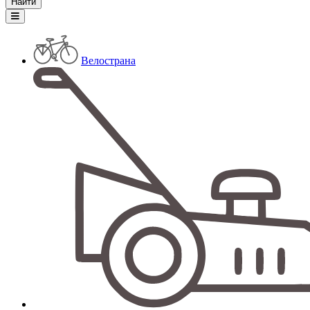
Велострана