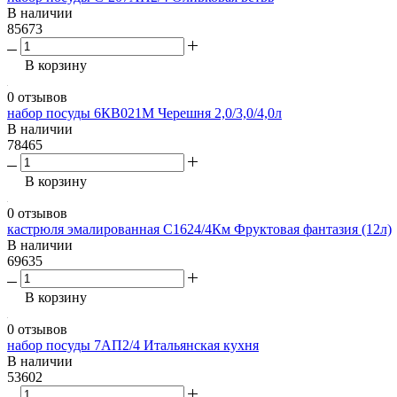
В наличии
85673
В корзину
0 отзывов
набор посуды 6КВ021М Черешня 2,0/3,0/4,0л
В наличии
78465
В корзину
0 отзывов
кастрюля эмалированная С1624/4Км Фруктовая фантазия (12л)
В наличии
69635
В корзину
0 отзывов
набор посуды 7АП2/4 Итальянская кухня
В наличии
53602