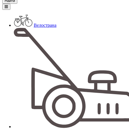
Велострана