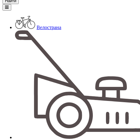
Велострана