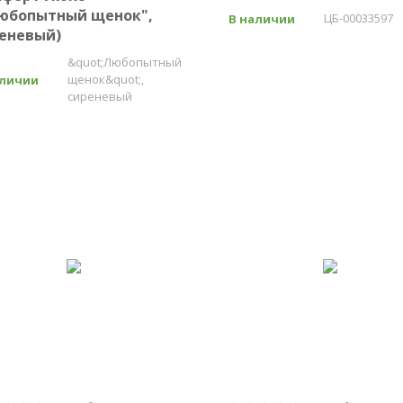
юбопытный щенок",
ЦБ-00033597
В наличии
еневый)
&quot;Любопытный
щенок&quot;,
аличии
сиреневый