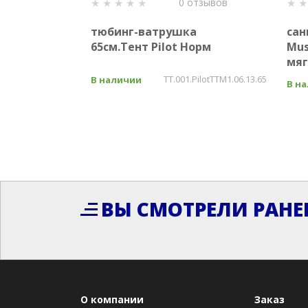
0 отзывов
тюбинг-ватрушка
сан
65см.Тент Pilot Норм
Mus
мяг
TT.001.PilotTTM1.06.13.65
В наличии
В н
ВЫ СМОТРЕЛИ РАНЕ
О компании
Заказ