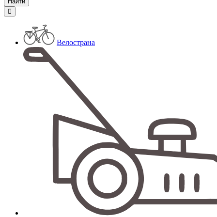
Велострана