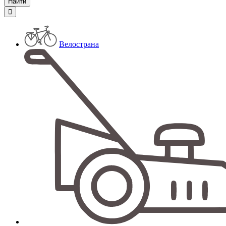
Велострана