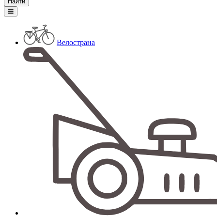
Велострана