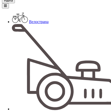
Велострана