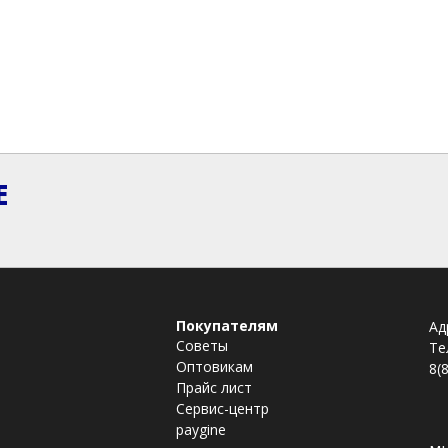
Е
Покупателям
Ад
Советы
Те
Оптовикам
8(
Прайс лист
Сервис-центр
paygine