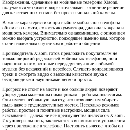
Изображения, сделанные на мобильные телефоны Xiaomi,
получаются четкими и выразительными – отличное решение
для качественных съемок без профессиональной камеры.
Важные характеристики при выборе мобильного телефона –
объем его памяти, емкость аккумулятора, диагональ экрана и
мощность камеры. Внимательно ознакомившись с описанием,
можно выбрать устройство, подходящее именно вам, которое
станет надежным спутником в работе и общении.
Производитель Xiaomi готов предложить покупателям не
только широкий ряд моделей мобильных телефонов, но и
наушники к ним, которые передадут звучание любимой
музыки без искажений и перебоев. Слушать понравившиеся
треки и смотреть видео с высоким качеством звука с
беспроводными наушниками легко и просто.
Прогресс не стоит на месте и все больше людей доверяют
уборку дома маленьким помощникам – роботам-пылесосам.
Они имеют небольшую высоту, что позволяет им убирать
пыль даже в труднодоступных местах. Несколько режимов
работы, простые и понятные настройки, мощная сила
всасывания – далеко не все преимущества пылесосов Xiaomi.
Их универсальность, заключается в возможности управления
через приложение в телефоне. Настроить пылесос, чтобы он