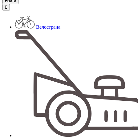
Велострана