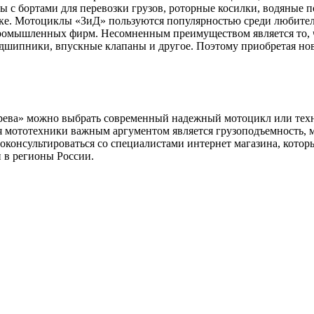
клы с бортами для перевозки грузов, роторные косилки, водяные
нке. Мотоциклы «ЗиД» пользуются популярностью среди любител
ромышленных фирм. Несомненным преимуществом является то, ч
одшипники, впускные клапаны и другое. Поэтому приобретая но
рева» можно выбрать современный надежный мотоцикл или техн
 мототехники важным аргументом является грузоподъемность, мо
оконсультироваться со специалистами интернет магазина, кото
 в регионы России.