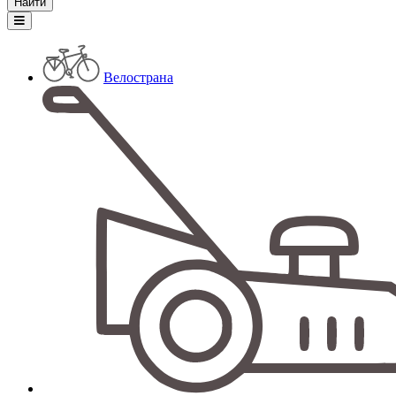
Велострана