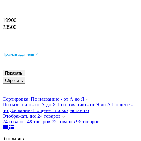
19900
23500
Производитель
Сортировка: По названию - от А до Я
По названию - от А до Я
По названию - от Я до А
По цене -
по убыванию
По цене - по возрастанию
Отображать по: 24 товаров
24 товаров
48 товаров
72 товаров
96 товаров
0 отзывов