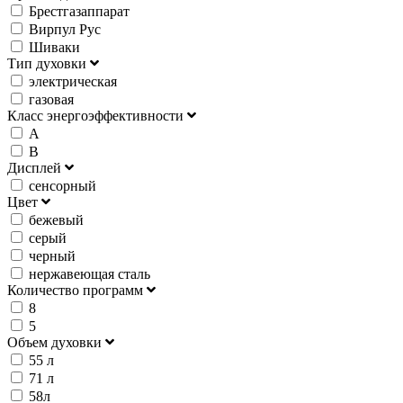
Брестгазаппарат
Вирпул Рус
Шиваки
Тип духовки
электрическая
газовая
Класс энергоэффективности
А
В
Дисплей
сенсорный
Цвет
бежевый
серый
черный
нержавеющая сталь
Количество программ
8
5
Объем духовки
55 л
71 л
58л