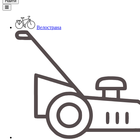
Велострана