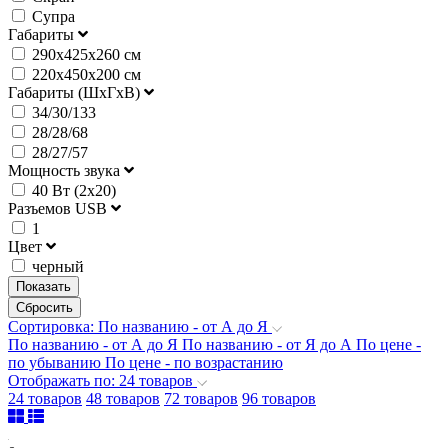
Супра
Габариты
290х425х260 см
220х450х200 см
Габариты (ШхГхВ)
34/30/133
28/28/68
28/27/57
Мощность звука
40 Вт (2х20)
Разъемов USB
1
Цвет
черный
Сортировка: По названию - от А до Я
По названию - от А до Я
По названию - от Я до А
По цене -
по убыванию
По цене - по возрастанию
Отображать по: 24 товаров
24 товаров
48 товаров
72 товаров
96 товаров