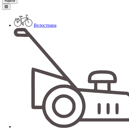
Велострана