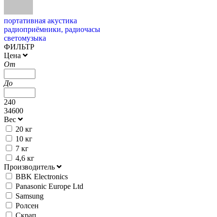
портативная акустика
радиоприёмники, радиочасы
светомузыка
ФИЛЬТР
Цена
От
До
240
34600
Вес
20 кг
10 кг
7 кг
4,6 кг
Производитель
BBK Electronics
Panasonic Europe Ltd
Samsung
Ролсен
Скрап