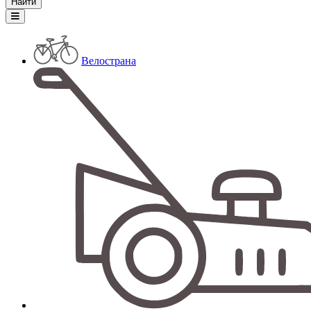
Велострана