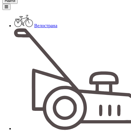
Велострана