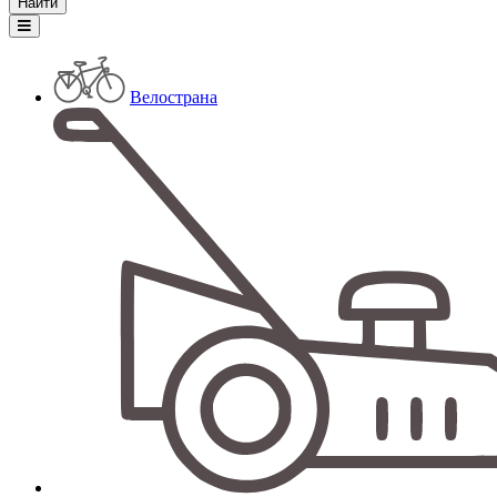
Велострана