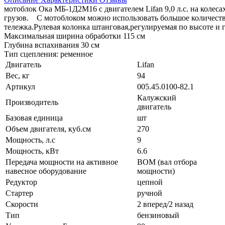
мотоблок Ока МБ-1Д2М16 с двигателем Lifan 9,0 л.с. на колес
грузов. С мотоблоком можно использовать большое количество
тележка.Рулевая колонка штанговая,регулируемая по высоте и 
Максимальная ширина обработки 115 см
Глубина вспахивания 30 см
Тип сцепления: ременное
Двигатель
Lifan
Вес, кг
94
Артикул
005.45.0100-82.1
Калужский
Производитель
двигатель
Базовая единица
шт
Объем двигателя, куб.см
270
Мощность, л.с
9
Мощность, кВт
6.6
Передача мощности на активное
ВОМ (вал отбора
навесное оборудование
мощности)
Редуктор
цепной
Стартер
ручной
Скорости
2 вперед/2 назад
Тип
бензиновый