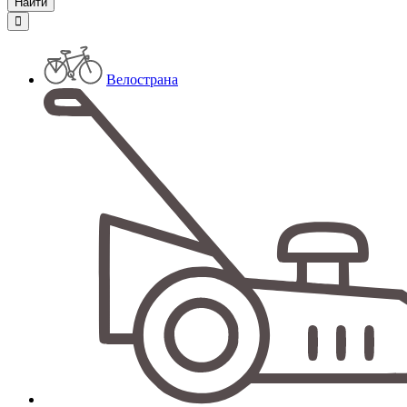
Велострана