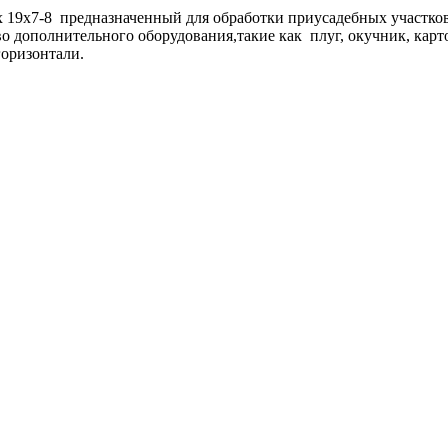
ах 19х7-8 предназначенный для обработки приусадебных участко
 дополнительного оборудования,такие как плуг, окучник, карт
горизонтали.