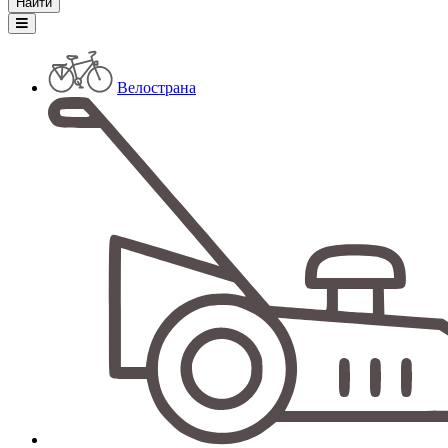
Велострана