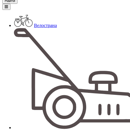
Велострана