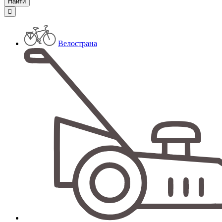
Велострана