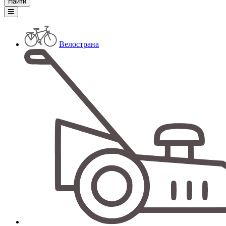
Велострана