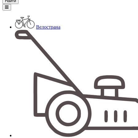
Велострана