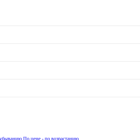
о убыванию
По цене - по возрастанию