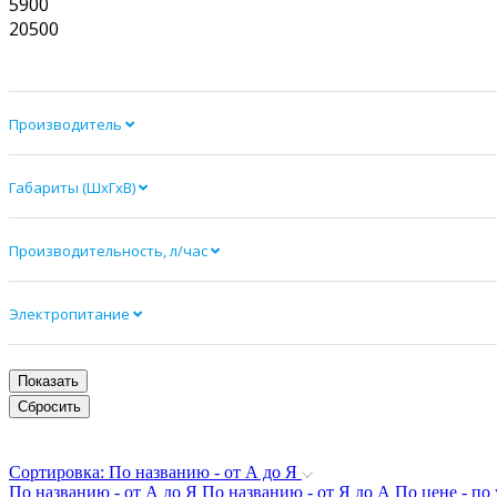
5900
20500
Производитель
Габариты (ШхГхВ)
Производительность, л/час
Электропитание
Сортировка: По названию - от А до Я
По названию - от А до Я
По названию - от Я до А
По цене - п