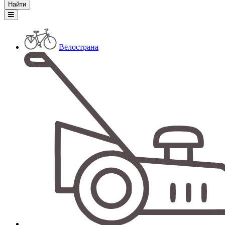
Велострана