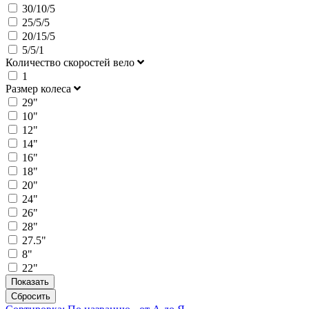
30/10/5
25/5/5
20/15/5
5/5/1
Количество скоростей вело
1
Размер колеса
29"
10"
12"
14"
16"
18"
20"
24"
26"
28"
27.5"
8"
22"