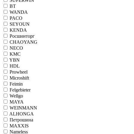
SUPERWIN
BT
WANDA
PACO
SEYOUN
KENDA
Росшинторг
CHAOYANG
NECO
KMC
YBN
HDL
Prowheel
Microshift
Feimin
Felgebieter
Wellgo
MAYA
WEINMANN
ALHONGA
Петрошина
MAXXIS
Nameless