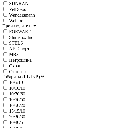
SUNRAN
VelRosso
Wandersmann
Welltire
Производитель
FORWARD
Shimano, Inc
STELS
АВТспорт
МВЗ
Петрошина
Скрап
Стингер
Габариты (ШхГхВ)
10/5/10
10/10/10
10/70/60
10/50/50
10/50/20
15/15/10
30/30/30
10/30/5