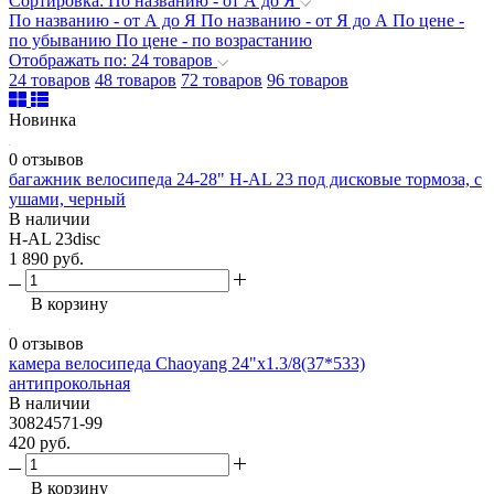
Сортировка: По названию - от А до Я
По названию - от А до Я
По названию - от Я до А
По цене -
по убыванию
По цене - по возрастанию
Отображать по: 24 товаров
24 товаров
48 товаров
72 товаров
96 товаров
Новинка
0 отзывов
багажник велосипеда 24-28" H-AL 23 под дисковые тормоза, с
ушами, черный
В наличии
H-AL 23disc
1 890 руб.
В корзину
0 отзывов
камера велосипеда Chaoyang 24"х1.3/8(37*533)
антипрокольная
В наличии
30824571-99
420 руб.
В корзину