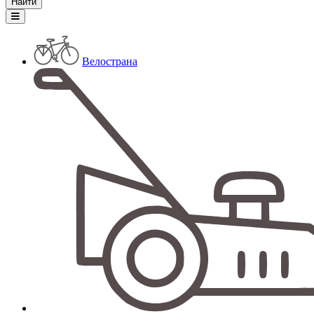
Велострана