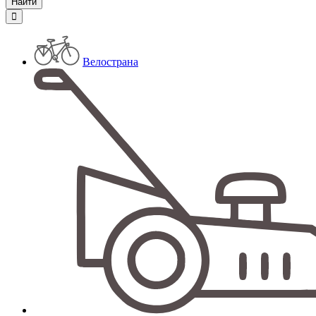
Велострана