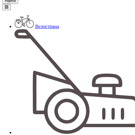
Велострана